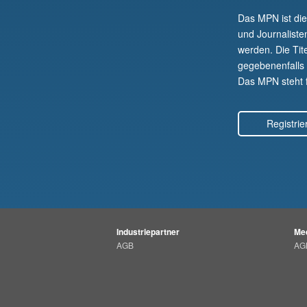
Das MPN ist di
und Journaliste
werden. Die Tit
gegebenenfalls a
Das MPN steht fü
Registrie
Industriepartner
Med
AGB
AG